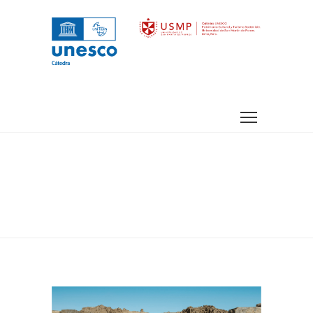
Home
Museos
Museo Pachacamac: hacia un turismo sostenible
M
useo Pachacamac: hacia un
turismo sostenible