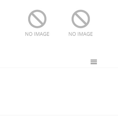
Home
Museos
El museo: una experiencia educativa holística para el
visitante
El museo: una experiencia
educativa holística para el
visitante