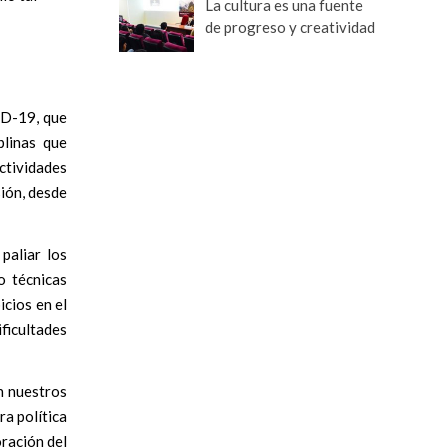
La cultura es una fuente
de progreso y creatividad
ID-19, que
plinas que
ctividades
sión, desde
paliar los
o técnicas
icios en el
ficultades
n nuestros
ra política
oración del