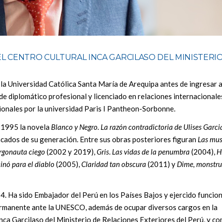
L CENTRO CULTURAL INCA GARCILASO DEL MINISTERI
la Universidad Católica Santa María de Arequipa antes de ingresar a
e diplomático profesional y licenciado en relaciones internacionale
onales por la universidad Paris I Pantheon-Sorbonne.
n 1995 la novela
Blanco y Negro. La razón contradictoria de Ulises Garci
cados de su generación. Entre sus obras posteriores figuran
Las mus
argonauta ciego
(2002 y 2019),
Gris
.
Las vidas de la penumbra
(2004),
H
inó para el diablo
(2005),
Claridad tan obscura
(2011) y
Dime,
monstr
4. Ha sido Embajador del Perú en los Países Bajos y ejercido funcio
ermanente ante la UNESCO, además de ocupar diversos cargos en la
Inca Garcilaso del Ministerio de Relaciones Exteriores del Perú, y co