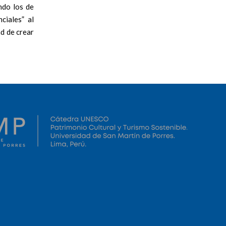
ndo los de
ciales” al
ad de crear