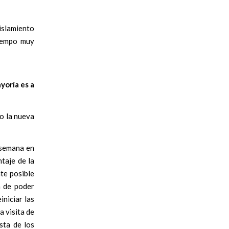
islamiento
tiempo muy
yoría es a
ro la nueva
 semana en
taje de la
te posible
a de poder
iniciar las
a visita de
sta de los