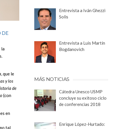
Entrevista a Iván Ghezzi
Solis
O DE
Entrevista a Luis Martín
 la
Bogdanovich
s.
a
, que le
MÁS NOTICIAS
as y los
istoria de
Cátedra Unesco USMP
uo
(con
concluye su exitoso ciclo
de conferencias 2018
nes en
Enrique López-Hurtado:
mo tal