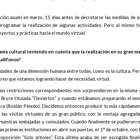
cción asumí en marzo, 15 días antes de decretarse las medidas de a
programar la realización de algunas actividades. Pero al mismo 
ectos y prácticas hacia el mundo virtual.
ama cultural teniendo en cuenta que la realización en su gran ma
audífonos?
vidades de una dimensión humana entre todas, como es la cultura. Pe
creo que estamos logrando hacer de necesidad, virtud.
as restricciones correspondientes nos sorprendieron en la misma
 Bryce titulada “Desiertos” y cuando estábamos preparando el mon
hëca (Roldán Pinedo). Decidimos entonces producir lo más rápidamen
las visitas virtuales de un gran público, con la ventaja agregad
de nuestras embajadas y consulados. Cuando finalmente se pudieron re
s primeras instituciones en abrir sus puertas, el 1° de octubre, con l
xposición “Solo árboles”. Esta última acaba de ser escogida finali