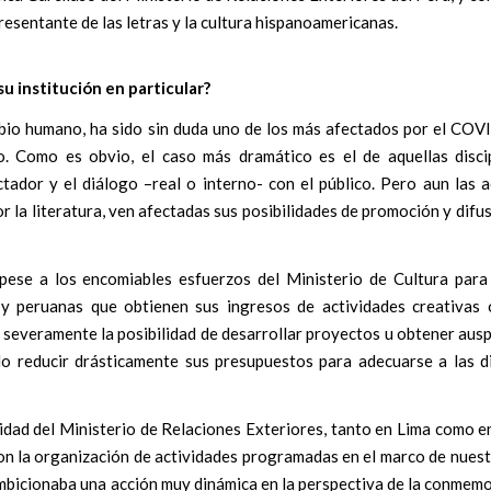
esentante de las letras y la cultura hispanoamericanas.
u institución en particular?
ambio humano, ha sido sin duda uno de los más afectados por el COV
co. Como es obvio, el caso más dramático es el de aquellas disci
tador y el diálogo –real o interno- con el público. Pero aun las a
r la literatura, ven afectadas sus posibilidades de promoción y difu
ese a los encomiables esfuerzos del Ministerio de Cultura para 
 y peruanas que obtienen sus ingresos de actividades creativas 
o severamente la posibilidad de desarrollar proyectos u obtener ausp
do reducir drásticamente sus presupuestos para adecuarse a las di
idad del Ministerio de Relaciones Exteriores, tanto en Lima como e
on la organización de actividades programadas en el marco de nuest
ambicionaba una acción muy dinámica en la perspectiva de la conmem