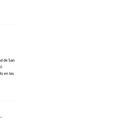
ad de San
el
o en las