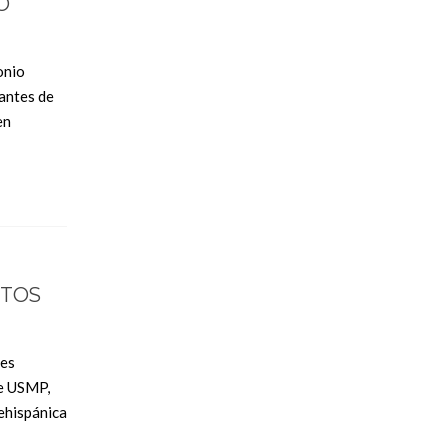
O
onio
iantes de
en
ETOS
nes
le USMP,
rehispánica