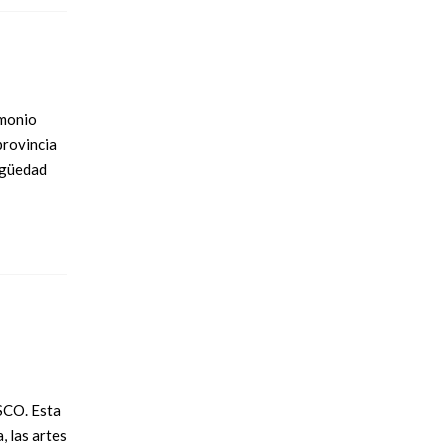
imonio
provincia
igüedad
SCO. Esta
, las artes