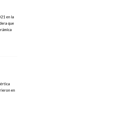
021 en la
idera que
cerámica
értica
rieron en