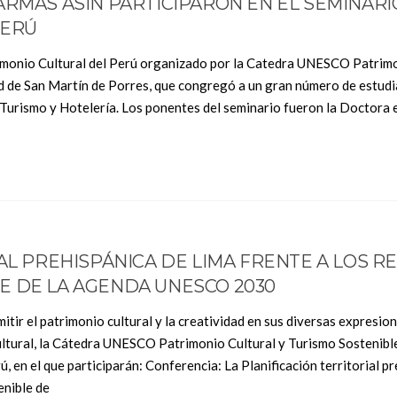
ARMAS ASÍN PARTICIPARON EN EL SEMINARI
PERÚ
rimonio Cultural del Perú organizado por la Catedra UNESCO Patrim
ad de San Martín de Porres, que congregó a un gran número de estud
e Turismo y Hotelería. Los ponentes del seminario fueron la Doctora 
AL PREHISPÁNICA DE LIMA FRENTE A LOS R
E DE LA AGENDA UNESCO 2030
itir el patrimonio cultural y la creatividad en sus diversas expresio
rcultural, la Cátedra UNESCO Patrimonio Cultural y Turismo Sostenib
ú, en el que participarán: Conferencia: La Planificación territorial p
enible de