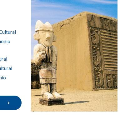
Cultural
monio
ural
ltural
nio
S